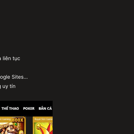
 liên tục
oogle Sites…
 uy tín