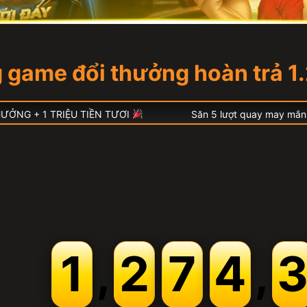
game đổi thưởng hoàn trả 1
ƯỞNG + 1 TRIỆU TIỀN TƯƠI
Săn 5 lượt quay may mắn 
1
,
2
7
4
,