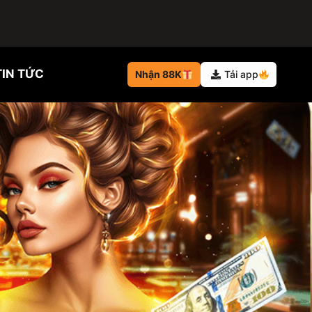
TIN TỨC
Nhận 88K
Tải app