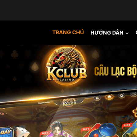
Skip
to
content
TRANG CHỦ
HƯỚNG DẪN