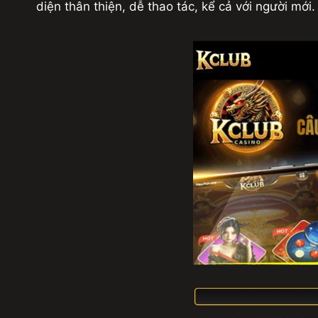
diện thân thiện, dễ thao tác, kể cả với người mới.