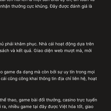
i nhận thưởng cực khủng. Đây được đánh giá là
 thủ phải khâm phục. Nhà cái hoạt động dựa trên
h sách và kết quả. Giao diện web mượt mà, mới
ho game đa dạng mà còn bởi sự uy tín trong mọi
ái cũng công khai thông tin địa chỉ liên hệ, hoạt
thể thao, game bài đổi thưởng, casino trực tuyến
ra, nhiều game tại đây được Việt hóa tốt, giao