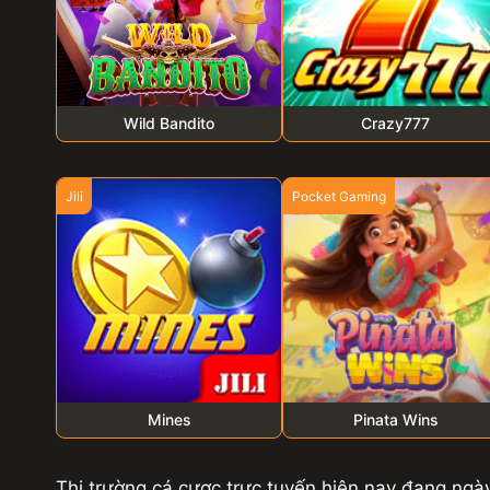
Wild Bandito
Crazy777
Jili
Pocket Gaming
Mines
Pinata Wins
Thị trường cá cược trực tuyến hiện nay đang ngày