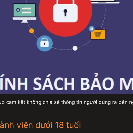
ub cam kết không chia sẻ thông tin người dùng ra bên n
ành viên dưới 18 tuổi