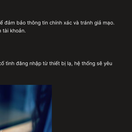
ể đảm bảo thông tin chính xác và tránh giả mạo.
n tài khoản.
 tình đăng nhập từ thiết bị lạ, hệ thống sẽ yêu