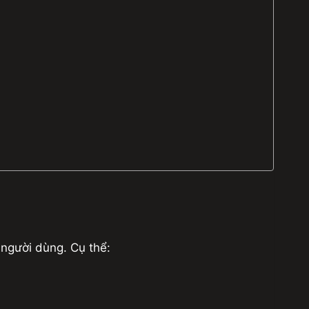
 người dùng. Cụ thể: