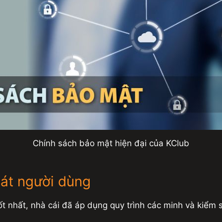
Chính sách bảo mật hiện đại của KClub
oát người dùng
ốt nhất, nhà cái đã áp dụng quy trình các minh và kiểm 