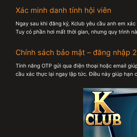
Xác minh danh tính hội viên
Ngay sau khi đăng ký, Kclub yêu cầu anh em xác 
Tuy có phần hơi mất thời gian, nhưng quy trình nà
Chính sách bảo mật – đăng nhập 2
Tính năng OTP gửi qua điện thoại hoặc email giúp
cầu xác thực lại ngay lập tức. Điều này giúp hạn 