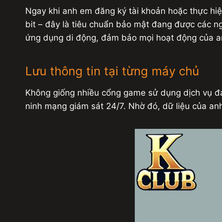
Ngay khi anh em đăng ký tài khoản hoặc thực hiệ
bit – đây là tiêu chuẩn bảo mật đang được các 
ứng dụng di động, đảm bảo mọi hoạt động của an
Lưu thông tin tại từng máy chủ
Không giống nhiều cổng game sử dụng dịch vụ 
ninh mạng giám sát 24/7. Nhờ đó, dữ liệu của anh