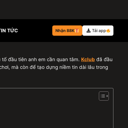
TIN TỨC
Nhận 88K
Tải app
u tố đầu tiên anh em cần quan tâm.
Kclub
đã đầu
hơi, mà còn để tạo dựng niềm tin dài lâu trong