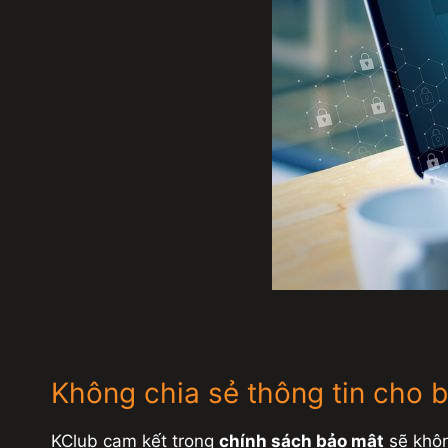
Không chia sẻ thông tin cho 
KClub cam kết trong
chính sách bảo mật
sẽ khôn