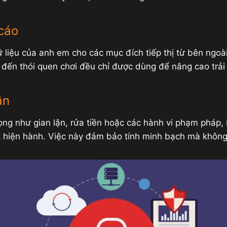
 cáo
 liệu của anh em cho các mục đích tiếp thị từ bên ngoà
oại đến thói quen chơi đều chỉ được dùng để nâng cao tr
ần
ng như gian lận, rửa tiền hoặc các hành vi phạm pháp, K
t hiện hành. Việc này đảm bảo tính minh bạch mà không