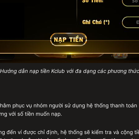
Hướng dẫn nạp tiền Kclub với đa dạng các phương thứ
hằm phục vụ nhóm người sử dụng hệ thống thanh toán đi
ứng với số tiền muốn nạp.
g đến ví được chỉ định, hệ thống sẽ kiểm tra và cộng ti