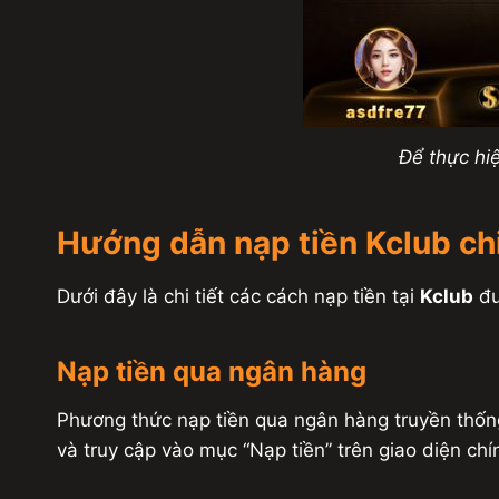
Để thực hi
Hướng dẫn nạp tiền Kclub chi
Dưới đây là chi tiết các cách nạp tiền tại
Kclub
đư
Nạp tiền qua ngân hàng
Phương thức nạp tiền qua ngân hàng truyền thống 
và truy cập vào mục “Nạp tiền” trên giao diện c