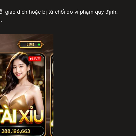
i giao dịch hoặc bị từ chối do vi phạm quy định.
.