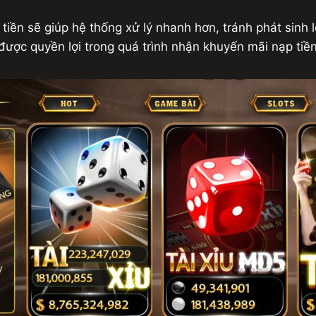
iền sẽ giúp hệ thống xử lý nhanh hơn, tránh phát sinh lỗ
được quyền lợi trong quá trình nhận khuyến mãi nạp tiền