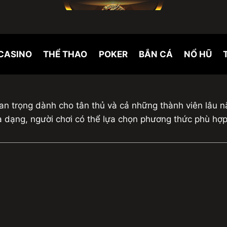
CASINO
THỂ THAO
POKER
BẮN CÁ
NỔ HŨ
uan trọng dành cho tân thủ và cả những thành viên lâu
đa dạng, người chơi có thể lựa chọn phương thức phù hợp