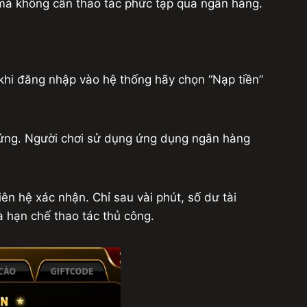
t mà không cần thao tác phức tạp qua ngân hàng.
 khi đăng nhập vào hệ thống hãy chọn “Nạp tiền”
g ứng. Người chơi sử dụng ứng dụng ngân hàng
n hệ xác nhận. Chỉ sau vài phút, số dư tài
à hạn chế thao tác thủ công.