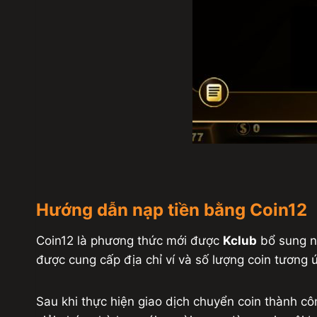
Hướng dẫn nạp tiền bằng Coin12
Coin12 là phương thức mới được
Kclub
bổ sung n
được cung cấp địa chỉ ví và số lượng coin tương 
Sau khi thực hiện giao dịch chuyển coin thành côn