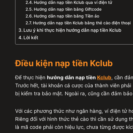
Hướng dẫn nạp tiền Kclub qua ví điện tử
Hướng dẫn nạp tiền bằng Giftcode
Hướng dẫn nạp tiền bằng Tiền ảo
Hướng dẫn nạp tiền Kclub bằng thẻ cào điện thoại
Lưu ý khi thực hiện hướng dẫn nạp tiền Kclub
Lời kết
Điều kiện nạp tiền Kclub
Để thực hiện
hướng dẫn nạp tiền
Kclub
, cần đả
Trước hết, tài khoản cá cược của thành viên phả
bị kiểm tra bảo mật. Ngoài ra, cũng cần đảm bảo 
Với các phương thức như ngân hàng, ví điện tử ho
Riêng đối với hình thức thẻ cào thì cần sử dụng 
là mã code phải còn hiệu lực, chưa từng được kí