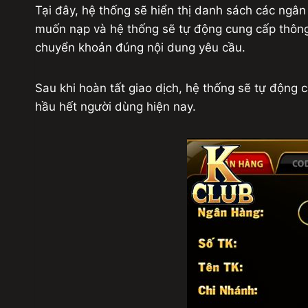
Tại đây, hệ thống sẽ hiển thị danh sách các ng
muốn nạp và hệ thống sẽ tự động cung cấp thông
chuyển khoản đúng nội dung yêu cầu.
Sau khi hoàn tất giao dịch, hệ thống sẽ tự động c
hầu hết người dùng hiện nay.