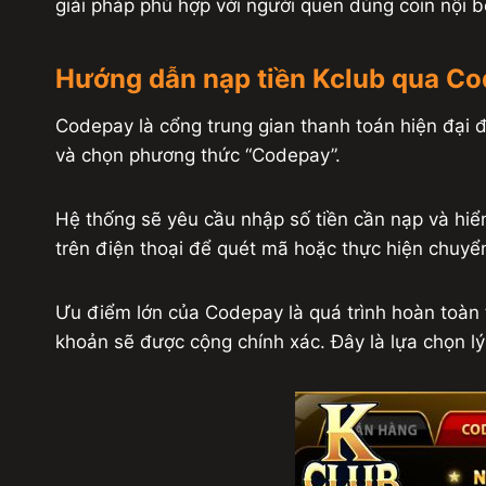
giải pháp phù hợp với người quen dùng coin nội 
Hướng dẫn nạp tiền Kclub qua C
Codepay là cổng trung gian thanh toán hiện đại đ
và chọn phương thức “Codepay”.
Hệ thống sẽ yêu cầu nhập số tiền cần nạp và hiể
trên điện thoại để quét mã hoặc thực hiện chuyể
Ưu điểm lớn của Codepay là quá trình hoàn toàn t
khoản sẽ được cộng chính xác. Đây là lựa chọn l