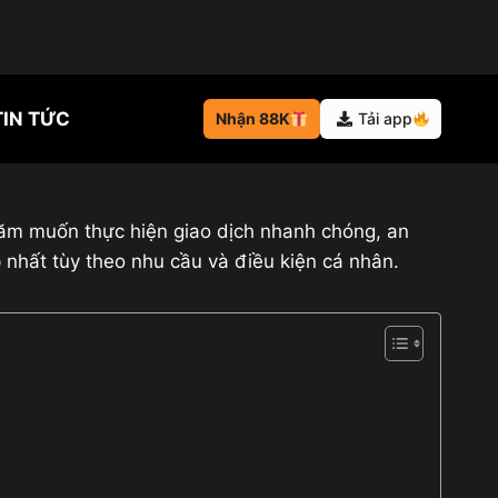
TIN TỨC
Nhận 88K
Tải app
 năm muốn thực hiện giao dịch nhanh chóng, an
 nhất tùy theo nhu cầu và điều kiện cá nhân.