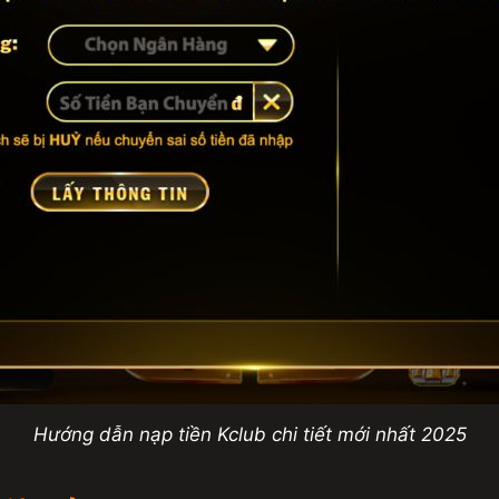
Hướng dẫn nạp tiền Kclub chi tiết mới nhất 2025