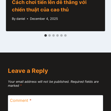
Cách chơi tiến lên dễ thắng với
chiến thuật của cao thủ
By
daniel
December 4, 2025
Leave a Reply
Your email address will not be published.
Required fields are
marked
*
Comment
*