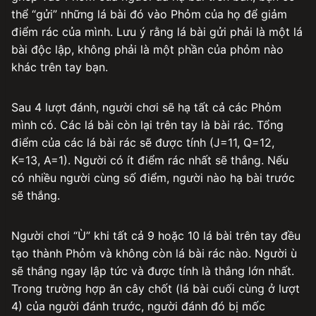
thể “gửi” những lá bài đó vào Phỏm của họ để giảm
điểm rác của mình. Lưu ý rằng lá bài gửi phải là một lá
bài độc lập, không phải là một phần của phỏm nào
khác trên tay bạn.
Sau 4 lượt đánh, người chơi sẽ hạ tất cả các Phỏm
mình có. Các lá bài còn lại trên tay là bài rác. Tổng
điểm của các lá bài rác sẽ được tính (J=11, Q=12,
K=13, A=1). Người có ít điểm rác nhất sẽ thắng. Nếu
có nhiều người cùng số điểm, người nào hạ bài trước
sẽ thắng.
Người chơi “Ù” khi tất cả 9 hoặc 10 lá bài trên tay đều
tạo thành Phỏm và không còn lá bài rác nào. Người ù
sẽ thắng ngay lập tức và được tính là thắng lớn nhất.
Trong trường hợp ăn cây chốt (lá bài cuối cùng ở lượt
4) của người đánh trước, người đánh đó bị mốc