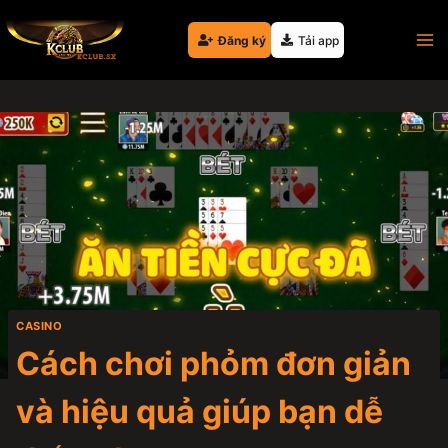
Skip
to
Đăng ký
Tải app
content
CASINO
Cách chơi phỏm đơn giản
và hiệu quả giúp bạn dễ