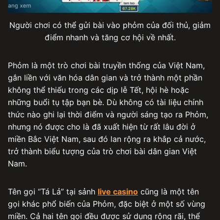
Người chơi có thể gửi bài vào phỏm của đối thủ, giảm
điểm nhanh và tăng cơ hội về nhất.
Phỏm là một trò chơi bài truyền thống của Việt Nam,
gắn liền với văn hóa dân gian và trở thành một phần
không thể thiếu trong các dịp lễ Tết, hội hè hoặc
những buổi tụ tập bạn bè. Dù không có tài liệu chính
thức nào ghi lại thời điểm và người sáng tạo ra Phỏm,
nhưng nó được cho là đã xuất hiện từ rất lâu đời ở
miền Bắc Việt Nam, sau đó lan rộng ra khắp cả nước,
trở thành biểu tượng của trò chơi bài dân gian Việt
Nam.
Tên gọi “Tá Lả” tại sảnh
live casino
cũng là một tên
gọi khác phổ biến của Phỏm, đặc biệt ở một số vùng
miền. Cả hai tên gọi đều được sử dụng rộng rãi, thể