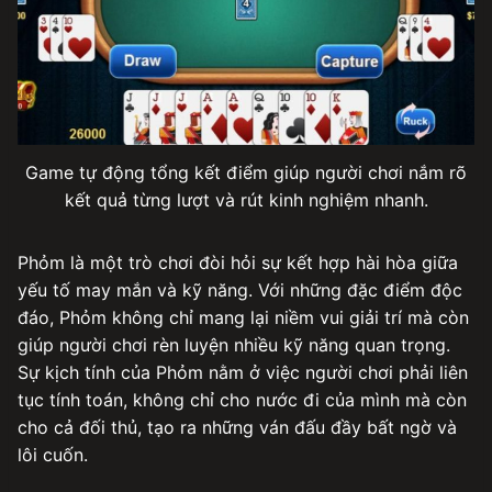
Game tự động tổng kết điểm giúp người chơi nắm rõ
kết quả từng lượt và rút kinh nghiệm nhanh.
Phỏm là một trò chơi đòi hỏi sự kết hợp hài hòa giữa
yếu tố may mắn và kỹ năng. Với những đặc điểm độc
đáo, Phỏm không chỉ mang lại niềm vui giải trí mà còn
giúp người chơi rèn luyện nhiều kỹ năng quan trọng.
Sự kịch tính của Phỏm nằm ở việc người chơi phải liên
tục tính toán, không chỉ cho nước đi của mình mà còn
cho cả đối thủ, tạo ra những ván đấu đầy bất ngờ và
lôi cuốn.