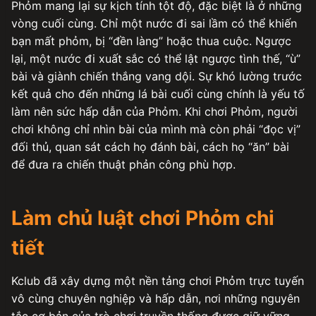
Phỏm mang lại sự kịch tính tột độ, đặc biệt là ở những
vòng cuối cùng. Chỉ một nước đi sai lầm có thể khiến
bạn mất phỏm, bị “đền làng” hoặc thua cuộc. Ngược
lại, một nước đi xuất sắc có thể lật ngược tình thế, “ù”
bài và giành chiến thắng vang dội. Sự khó lường trước
kết quả cho đến những lá bài cuối cùng chính là yếu tố
làm nên sức hấp dẫn của Phỏm. Khi chơi Phỏm, người
chơi không chỉ nhìn bài của mình mà còn phải “đọc vị”
đối thủ, quan sát cách họ đánh bài, cách họ “ăn” bài
để đưa ra chiến thuật phản công phù hợp.
Làm chủ luật chơi Phỏm chi
tiết
Kclub đã xây dựng một nền tảng chơi Phỏm trực tuyến
vô cùng chuyên nghiệp và hấp dẫn, nơi những nguyên