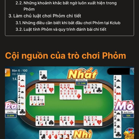
Những khoảnh khắc bất ngờ luôn xuất hiện trong
Phỏm
Làm chủ luật chơi Phỏm chi tiết
Những điều cần biết khi bắt đầu chơi Phỏm tại Kclub
Luật tính Phỏm và quy trình đánh bài chi tiết
Cội nguồn của trò chơi Phỏm