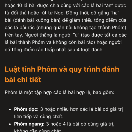
hoặc 10 lá bài được chia cùng với các lá bài “ăn” được
từ đối thủ hoặc rút từ Nọc. Đồng thời, cố gắng “hạ”
bài (đánh bài xuống bàn) để giảm thiểu tổng điểm của
các lá bài rác (những quân bài không tạo thành Phỏm)
trên tay. Người thắng là người “ù” (tạo được tất cả các
lá bài thành Phỏm và không còn bài rác) hoặc người
có tổng điểm rác thấp nhất sau 4 lượt đánh.
Luật tính Phỏm và quy trình đánh
bài chi tiết
Phỏm là một tập hợp các lá bài hợp lệ, bao gồm:
Phỏm dọc:
3 hoặc nhiều hơn các lá bài có giá trị
liên tiếp và cùng chất.
Phỏm ngang:
3 hoặc 4 lá bài có cùng giá trị,
không cần cùng chất.