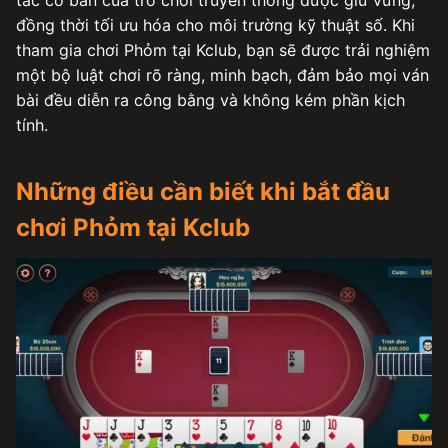
tắc cơ bản của trò chơi truyền thống được giữ vững,
đồng thời tối ưu hóa cho môi trường kỹ thuật số. Khi
tham gia chơi Phỏm tại Kclub, bạn sẽ được trải nghiệm
một bộ luật chơi rõ ràng, minh bạch, đảm bảo mọi ván
bài đều diễn ra công bằng và không kém phần kịch
tính.
Những điều cần biết khi bắt đầu
chơi Phỏm tại Kclub