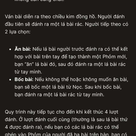
Ván bài diễn ra theo chiều kim đồng hồ. Người đánh
đầu tiên sẽ đánh ra một lá bài rác. Người tiếp theo có
2 lựa chọn:
Ăn bài:
Nếu lá bài người trước đánh ra có thể kết
hợp với bài trên tay để tạo thành một Phỏm mới,
bạn “ăn” lá bài đó, sau đó đánh ra một lá bài rác
từ tay mình.
Bốc bài:
Nếu không thể hoặc không muốn ăn bài,
bạn sẽ bốc một lá bài từ Nọc. Sau khi bốc bài,
bạn đánh ra một lá bài rác từ tay mình.
Quy trình này tiếp tục cho đến khi kết thúc 4 lượt
đánh. Ở lượt đánh cuối cùng (thường là sau lá bài thứ
4 được đánh ra), nếu bạn có các lá bài rác có thể
ghép vào Phỏm của người đã hạ bài trên bàn, bạn có