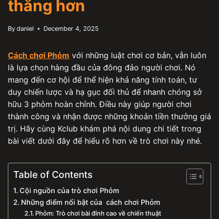
thắng hơn
By
daniel
December 4, 2025
Cách chơi Phỏm
với những luật chơi cơ bản, vẫn luôn
là lựa chọn hàng đầu của đông đảo người chơi. Nó
mang đến cơ hội để thể hiện khả năng tính toán, tư
duy chiến lược và hạ gục đối thủ để nhanh chóng sở
hữu 3 phỏm hoàn chỉnh. Điều này giúp người chơi
thành công và nhận được những khoản tiền thưởng giá
trị. Hãy cùng Kclub khám phá nội dung chi tiết trong
bài viết dưới đây để hiểu rõ hơn về trò chơi này nhé.
Table of Contents
Cội nguồn của trò chơi Phỏm
Những điểm nổi bật của cách chơi Phỏm
Phỏm: Trò chơi bài đỉnh cao về chiến thuật